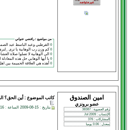
من مواضيع :
رافضي عنواني
0
القرطبي وعبد الباسط عبد الصمد
0
كم وزن رب الوهابية يا ترى _لن
0
الى الوهابية لا تصلوا صلاة العش
0
يا أيها الوهابي حل هذه المعادلة المست
0
أهذه هي العلاقة الحميمة بين اهل
امين الصندوق
كاتب الموضوع :
أين الحق؟
ال
عضو برونزي
بتاريخ : 15-08-2009 الساعة : 02:16 AM
رقم العضوية : 38387
الإنتساب : Jul 2009
المشاركات : 376
بمعدل : 0.06 يوميا