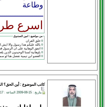
وطاعة
ــــــــــــــــــــــ
اسرع طري
من مواضيع :
امين الصندوق
0
خلق القران
0
بالله عليكم هذا رسول والا ايش
0
اتفق الوهابية على ان الرسول قصر في رسالته فلياتنا ا
0
ياوهابية لسنا الوحيدون الذين يلع
0
العضو ابن تيمية تفضل هنا لو س
كاتب الموضوع :
أين الحق؟
ال
بتاريخ : 15-08-2009 الساعة : 02:17 AM