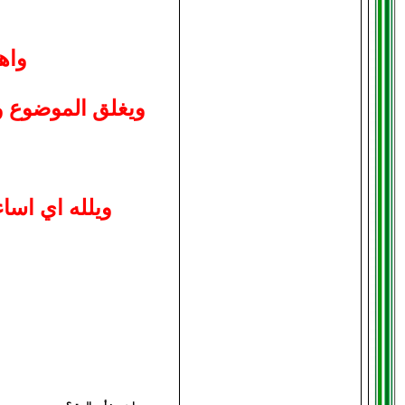
واه
ويغلق الموضوع وي
ويلله اي اسا