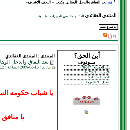
بعد النفاق والدجل الوهابي يكذب = النجف الاشرف=
المنتدى العقائدي
المنتدى مخصص للحوارات العقائدية
أين الحق؟
المنتدى :
المنتدى العقائدي
بعد النفاق والدجل الو
مــوقوف
بتاريخ : 15-08-2009 الساعة : 02:12 AM
رقم العضوية : 39067
الإنتساب : Jul 2009
المشاركات : 554
بمعدل : 0.09 يوميا
يا شباب حكومه الس
يا منافق 