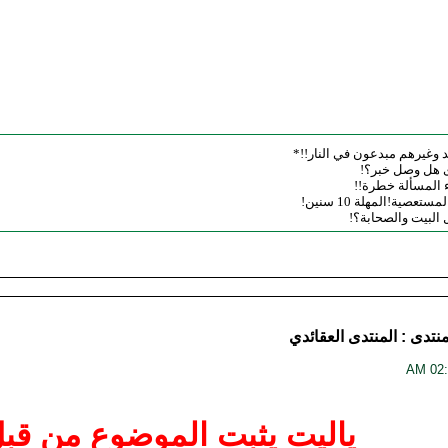
 وغيرهم مبدعون في النار!!*
رى هل وصل خبر؟!
اء المسألة خطرة!!
عصية!المهلة 10 سنين!
 البيت والصحابة؟!
منتدى :
المنتدى العقائدي
ياليت يثبت الموضوع من قبل 