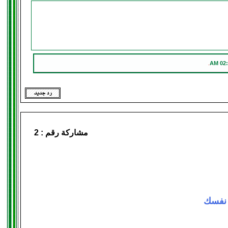
02:3
.
مشاركة رقم :
2
 نفسك