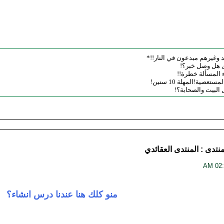
 وغيرهم مبدعون في النار!!*
رى هل وصل خبر؟!
اء المسألة خطرة!!
عصية!المهلة 10 سنين!
 البيت والصحابة؟!
منتدى :
المنتدى العقائدي
منو كلك هنا عندنا درس انشاء؟