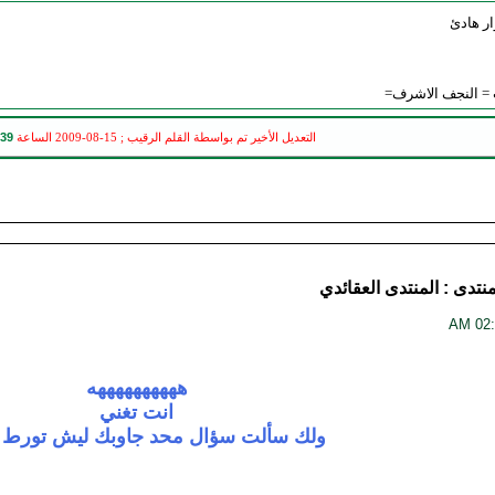
ر هادئ
ب = النجف الاشرف=
9 AM
التعديل الأخير تم بواسطة القلم الرقيب ; 15-08-2009 الساعة
منتدى :
المنتدى العقائدي
ههههههههههه
انت تغني
ولك سألت سؤال محد جاوبك ليش تورط