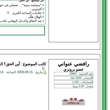
من مواضيع :
أين الحق؟
0
*مسلمة سنية*.... تفضلي في حوا
0
أفيدوني ...
0
علامات الساعة الكبرى ...؟!
0
الهلال هلّل...
0
بعد النفاق والدجل الوهابي يكذ
رافضي عنواني
كاتب الموضوع :
أين الحق؟
ال
عضو برونزي
بتاريخ : 15-08-2009 الساعة : 02:14 AM
رقم العضوية : 29887
الإنتساب : Jan 2009
المشاركات : 1,252
بمعدل : 0.20 يوميا