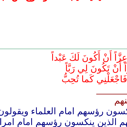
َاً أَنْ أَكُونَ لَكَ عَبْداً
َنْ تَكُونَ لِي رَبَّاً
فَاجْعَلْنِي كَما تُحِبُّ
______
نهم
كسون رؤسهم امام العلماء ويقولو
هم الذين ينكسون رؤسهم امام امرا