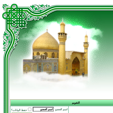
التقويم
اسم العضو
حفظ البيانات؟