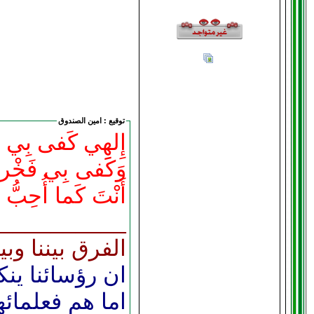
توقيع :
امين الصندوق
إِلهِي كَفى بِي عِزّ
وَكَفى بِي فَخْراً أ
أَنْتَ كَما أُحِبُّ 
__________
الفرق بيننا وبي
ان رؤسائنا ين
اما هم فعلمائ