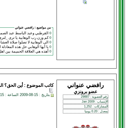
من مواضيع :
رافضي عنواني
0
القرطبي وعبد الباسط عبد الصمد
0
كم وزن رب الوهابية يا ترى _لن
0
الى الوهابية لا تصلوا صلاة العش
0
يا أيها الوهابي حل هذه المعادلة المست
0
أهذه هي العلاقة الحميمة بين اهل
رافضي عنواني
كاتب الموضوع :
أين الحق؟
ال
عضو برونزي
بتاريخ : 15-08-2009 الساعة : 02:15 AM
رقم العضوية : 29887
الإنتساب : Jan 2009
المشاركات : 1,252
بمعدل : 0.20 يوميا