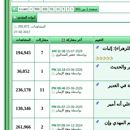
صفحة 1 من 801
1
2
3
11
51
101
501
>
Last »
أدوات المنتدى
المشاهدات: 292,872
27-02-2017
التقييم
آخر مشاركة
مشاركات
المشاهدات
لزهراء): إثبات
11:38 AM
15-07-2026
194,945
7
بواسطة
جعفر المندلاوي
ر والحديث
10:18 PM
03-06-2026
36,052
1
بواسطة
وهج الإيمان
بلاغ نزلت في 18 ذي الحجة في الغدير
08:46 PM
03-06-2026
236,178
11
بواسطة
وهج الإيمان
ي أنه أمير
01:57 PM
13-06-2025
130,346
3
بواسطة
وهج الإيمان
لهم علي وآخرهم المهدي وإن
07:05 PM
04-12-2024
261,966
2
بواسطة
وهج الإيمان