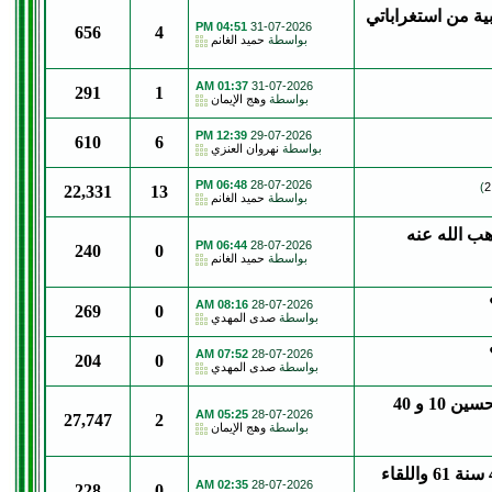
ية من استغراباتي
04:51 PM
31-07-2026
656
4
بواسطة
حميد الغانم
01:37 AM
31-07-2026
291
1
بواسطة
وهج الإيمان
12:39 PM
29-07-2026
610
6
بواسطة
نهروان العنزي
06:48 PM
28-07-2026
)
2
22,331
13
بواسطة
حميد الغانم
ب الله عنه
06:44 PM
28-07-2026
240
0
بواسطة
حميد الغانم
08:16 AM
28-07-2026
269
0
بواسطة
صدى المهدي
07:52 AM
28-07-2026
204
0
بواسطة
صدى المهدي
د. السني العكيدي الصادق أشار إلى استمرار إحياء مجالس الحسين 10 و 40
05:25 AM
28-07-2026
27,747
2
بواسطة
وهج الإيمان
المحقق فوزي آل سيف يثبت صحة وصول السبايا 20 صفر 40 سنة 61 واللقاء
02:35 AM
28-07-2026
228
0