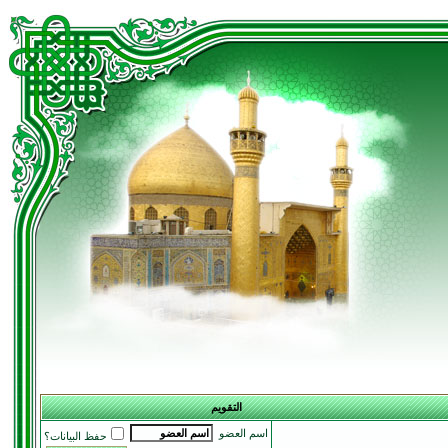
التقويم
اسم العضو
حفظ البيانات؟