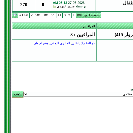
اطفال
08:13 AM
27-07-2026
270
0
بواسطة
صدى المهدي
صفحة 1 من 801
1
2
3
11
51
101
501
>
Last »
المراقبين
المراقبين : 3
ذو الفقارك ياعلي
,
الجابري اليماني
,
وهج الإيمان
يع