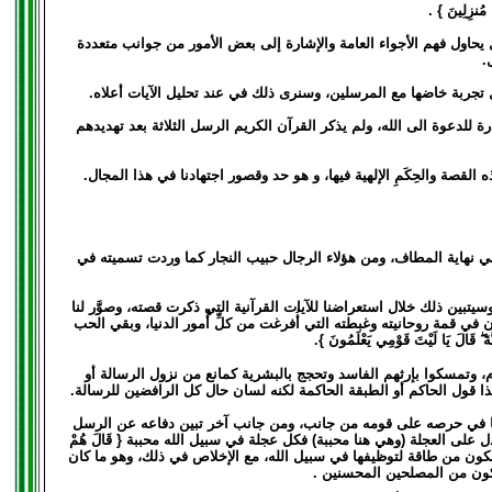
ا مُنزِلِينَ } .
يحاول فهم الأجواء العامة والإشارة إلى بعض الأمور من جوانب متعددة
.
 تجربة خاضها مع المرسلين، وسنرى ذلك في عند تحليل الآيات أعلاه.
 للدعوة الى الله، ولم يذكر القرآن الكريم الرسل الثلاثة بعد تهديدهم
القصة والحِكَمِ الإلهية فيها، و هو حد وقصور اجتهادنا في هذا المجال.
 نهاية المطاف، ومن هؤلاء الرجال حبيب النجار كما وردت تسميته في
سيتبين ذلك خلال استعراضنا للآيات القرآنية التي ذكرت قصته، وصوَّر لنا
ان في قمة روحانيته وغبطته التي أُفرغت من كلِّ أُمور الدنيا، وبقي الحب
 يَا لَيْتَ قَوْمِي يَعْلَمُونَ }.
، وتمسكوا بإرثهم الفاسد وتحجج بالبشرية كمانع من نزول الرسالة أو
ِبُونَ } وربما كان هذا قول الحاكم أو الطبقة الحاكمة لكنه لسان حال كل الرافضين للرسالة.
عطيه بعداً وجدانيا في حرصه على قومه من جانب، ومن جانب آخر تبين دفاعه عن الرسل
لى العجلة (وهي هنا محببة) فكل عجلة في سبيل الله محببة { قَالَ هُمْ
 بكل ما يملكون من طاقة لتوظيفها في سبيل الله، مع الإخلاص في ذلك، وهو ما كان
كون من المصلحين المحسنين .