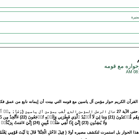
منيرة
واره مع قومه
ا القرآن الكريم حوار مؤمن آل ياسين مع قومه التي بينت أن إيمانه نابع من عمق ف
نقلت لنا سورة ياسين من الآية 20 حتى الآية 27 حال الرجل المؤمن الذي لُقب بمؤمن آل ياسين {وَ
(20) ٱتَّبِعُواْ مَن لَّا يَسۡـَٔلُكُم
وَلَا يُنقِذُونِ (23) إِنِّيٓ إِذٗا لَّفِي ضَلَٰلٖ مُّبِينٍ (24) إِنِّيٓ ءَامَنتُ بِرَبِّكُمۡ فَٱسۡمَعُونِ (25)}.
الحوار بل استمرت لتكشف مصيره أولا { قِيلَ ادْخُلِ الْجَنَّةَ ۖ قَالَ يَا لَيْتَ قَوْمِي 