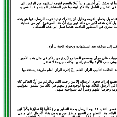
او تعذيبًا بأي أُخرى، و بدأ أولا بالنصح لقومه لينقلهم من الرفض الى
 الاخرين التأمل والتفكر ليبتعدوا عن المشاعر المشحونة بالبغض و
 عنده بل يحملها لقومه وحاول أن يتدارك تهديد قومه للرسل، فها هو يتجه
بل كان هدفه أكبر من ذاته فهو يرى أنَّ هذا الموضوع أكبر من حمايته
ما سنرى في السطور القادمة عندما نصل الى هذه النقطة .
 إلى موقفه بعد استشهاده ودخوله الجنة .. أولا :
لقعوبات على مرأى ومسمع المجتمع ليُردع من يفكر في مثل هذه الأمور ،
هي سب الآلهة والاستهزاء بها وكانت جريمة لا تغتفر .
 الحاكمة لتأليب الرأي العام، إنَّ إثارة الرأي العام طريقة يستخدمها
تمع إدراك فحوى الرسالة إلا من رحمه الله، وبالرغم من أنَّ الحاكم كان
دوا في الرسل الثلاثة تهديداً لوجودهم واتبعهم في ذلك من سلَّموا عقولهم،
قومه وحرصاً عليهم وصبراً لما سيواجهه منهم.
عقابهم للرسل بحجة التطير بهم { قَالُوا إِنَّا تَطَيَّرْنَا بِكُمْ ۖ لَئِن
 سيجلب عليهم البلاء، هذا التطير من التغيير منطق من يريدون بقاء الأحوال على ماهي