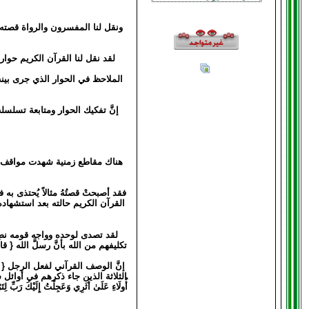
ونقل لنا المفسرون والرواة قصته 
لقد نقل لنا القرآن الكريم حوا
الملاحظ في الحوار الذي جرى بينه 
إنَّ تفكيك الحوار ومتابعة تسلسله
هناك مقاطع زمنية شهدت مواقف عظ
فقد أصبحتْ قصتُهُ مثالاً يُحتذى ب
القرآن الكريم حالته بعد استشهاده،
لقد تصدى لوحده وواجه قومه نصرة
تكليفهم من الله بأنَّ رسلَّ الله { قالُوا 
إنَّ الوصف القرآني لفعل الرجل { وَجَا
الثلاثة الذين جاء ذكرهم في أوائل
أُولَاءِ عَلَىٰ أَثَرِي وَعَجِلْتُ إِ