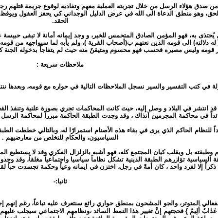
 من صدق هؤلاء الرسل من خلال تجربته العملية معهم وتفاديه لوقوع جريمة قتلهم رجماً 
حق، وهو منطق الدعاة الى الله في عرض الدليل الوجداني كي يحفز العقول ويوقظ في
الحقد.
لٍ يُحتذى به، فهو المؤمن الصادق المتحمس للخير، و وجد إيمانه أمانة لا تبقى حبيسة
له دلالته) الى قومه الذين نعتهم ب(أصحاب القرية )، ولم يأبه لما سيواجهه من قومه 
ر قومه وليس مصيره فحسب فهو محسوم ومتيقنٌ منه حيث لم يتفاجأ بدخوله الجنة ك
ملاحظات سريعة :
ة في كتب التفسير والسير نسجل الملاحظات التالية في حواره مع قومه، وبعدها ننتقل
لاثة قد انتشر في البلاد و وصل إليه، حيث كانت المحاكمات تجري بصورة علنية وتنفذ ا
ائداً في محاكمة المجرمين آنذاك ، وقد وجدت الطبقة الحاكمة مبرراً لمحاكمة الرسل و
ديداً للنظام الحاكم الذي يرى في بقاء هذه الأصنام استمرارًا له، وبالتالي خططت الطبقة
السياسيون، والحكام للتخلص من معارضيهم .
 وطبقته بل ويقلب كيان المجتمع كله، فهو أشبه بالزلزال الفكري وقد لا يستطيع المج
الطبقة السياسية تؤازرهم الطبقة الدينية تشكل نظاماً سياسيا واجتماعياً مغلقاً، وقد وج
 ذكراً إلا لفرد واحد ، كان أمةً في رجل، اختزن في ايمانه وعياً وحكمة تجسدت حباً ل
ثانيا:-
لي المتوتر، والجو المشحون بمنطق حواري رائع سنتعرف عليه تباعاً، رغم إنهم إجتمعوا لتنفيذ 
يَمَسَّنَّكُم مِّنَّا عَذَابٌ أَلِيمٌ } فحجتهم إنَّ تغيير هذا النمط السائد ،ونظامهم الاجتماعي