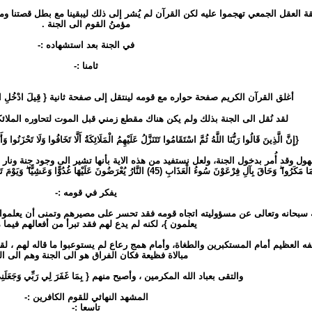
ة العقل الجمعي تهجموا عليه لكن القرآن لم يُشر إلى ذلك ليبقينا مع بطل قصتنا وما 
مؤمنُ القوم الى الجنة .
في الجنة بعد استشهاده :-
ثامنا :-
أغلق القرآن الكريم صفحة حواره مع قومه لينتقل إلى صفحة ثانية { قِيلَ ادْخُلِ الْجَنَّةَ ۖ ق
لقد نُقل الى الجنة بذلك ولم يكن هناك مقطع زمني قبل الموت لتحاوره الملائكة
{إِنَّ الَّذِينَ قَالُوا رَبُّنَا اللَّهُ ثُمَّ اسْتَقَامُوا تَتَنَزَّلُ عَلَيْهِمُ الْمَلَائِكَةُ أَلَّا تَخَافُوا وَلَا تَحْزَنُوا 
ل وقد أُمر بدخول الجنة، ولعل نستفيد من هذه الاية بأنها تشير الى وجود جنة ونار بعد ا
َ بِآلِ فِرْعَوْنَ سُوءُ الْعَذَابِ (45) النَّارُ يُعْرَضُونَ عَلَيْهَا غُدُوًّا وَعَشِيًّا ۖ وَيَوْمَ تَقُومُ السَّاعَةُ أَدْخِلُوا آلَ فِرْعَوْنَ أَشَدَّ الْعَذَابِ }.
يفكر في قومه :-
ه سبحانه وتعالى عن مسؤوليته اتجاه قومه فقد تحسر على مصيرهم وتمنى أن يعلموا 
يعلمون }، لكنه لم يدع لهم فقد تبرأ من أفعالهم فيما
 العظيم أمام المستكبرين والطغاة، وأمام همج رعاع لم يستوعبوا ما قاله لهم ، لقد 
مبالاة فظيعة فكان الفراق هو الى الجنة وهم الى الن
والتقى بعباد الله المكرمين ، وأصبح منهم { بِمَا غَفَرَ لِي رَبِّي وَجَعَلَنِي م
المشهد النهائي للقوم الكافرين :-
تاسعا :-