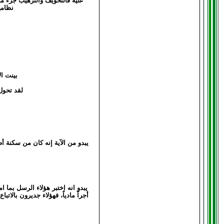
عليه فالتخويف والترهيب جزء من 
نظامه
بينت ا
لقد تحول
يبدو من الآية إنه كان من سكنة أ
يبدو انه اختبر هؤلاء الرسل بما امتلك
أجراً مادياً، فهؤلاء جديرون بالا