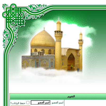
التقويم
اسم العضو
حفظ البيانات؟