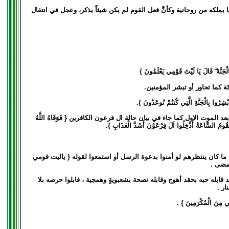
يملكه من روحانية وكأنَّ فعل القوم لم يكن شيئاً يذكر، وعجل في انتقال
َالَ يَا لَيْتَ قَوْمِي يَعْلَمُونَ }
 كما تحاور أو تبشر المؤمنين.
وَأَبْشِرُوا بِالْجَنَّةِ الَّتِي كُنتُمْ تُوعَدُونَ }.
لموت الاول كما جاء في بيان حالة ال فرعون الكافرين { فَوَقَاهُ اللَّهُ
ما كان ينتظرهم لو أمنوا بدعوة الرسل أو استمعوا لقوله { ياليت قومي
 مضى .
قابله حبه بحقد أهوج وقابله نصحة بشعبويةٍ وهمجية ، قابلوا حرصه بلا
ار .
ِنَ الْمُكْرَمِينَ } .