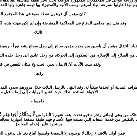
زراعة الوعي في المجتمعات المقهورة الواقعة تحت تأثير طبقة سياسية تساندها طبقة دي
م لهذا حاولوا بسرعة انهاء أمرهم ،وسب الآلهة والاستهزاء بها تهمة جاهزة ولها ال
كان مؤمن آل فرعون نقطة ضوء في هذا المجتمع الب
وقد مثل دور محامي الدفاع في المحاكمة المفترضة وإن لم تكن مهنته هذه، ل
ثالثا:-
لآيات انتقال مؤمن آل ياسين من مجرد مؤمن صالح إلى رجل مصلح يشع نوراً ، ويفيض 
 من الصلاح إلى الإصلاح، من السكون إلى الحركة، من رجل عادي الى رجل خلده التاريخ
ولقد بينت الآيات أنَّ الايمان يعني الحب ولا مكان للبغض في ق
رابعا:-
طراف المدينة أو اتخذها سكناً له، وقد التقى بالرسل الثلاث خلال مرورهم بحدود الم
الأجواء السائدة آنذاك حيث تُشير الروايات إلى إيمانه قبل مق
خامسا:-
ه من وعي إيماني وتجربة فهو تحدث بثقة عنهم { اتَّبِعُوا مَن لَّا يَسْأَلُكُمْ أَجْرًا وَهُم
تباع، بالنقيض من خدمة المعابد التي نصبت فيها الأصنام فهم طبقة منتفعة انتهازية تتح
يستحوذ عليها (خدام المعابد) .
فمن أولى بالاقتداء رجال لا يريدون إلا النصيحة وليسوا أتباع دنيا بل يدعون ا