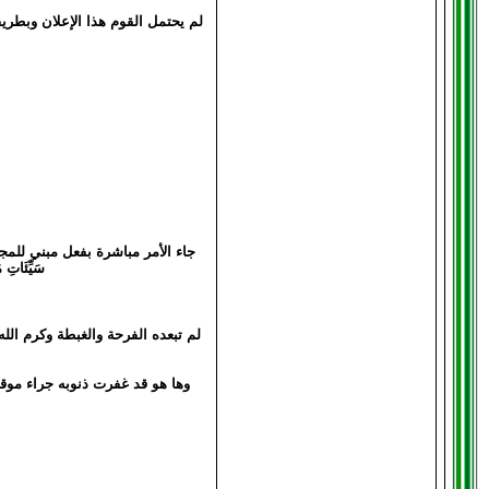
لم يحتمل القوم هذا الإعلان وبطريق
جاء الأمر مباشرة بفعل مبني للمجهو
سَيِّئَاتِ مَا مَكَرُوا ۖ وَحَاق
لم تبعده الفرحة والغبطة وكرم الل
وها هو قد غفرت ذنوبه جراء موقفه