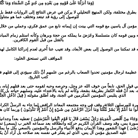
{وَمَا أَنزَلْنَا عَلَىٰ قَوْمِهِ مِن بَعْدِهِ مِن جُندٍ مِّنَ السَّمَاءِ وَمَا كُنَّ
بطرق مختلفة، ولكن المنهج التحليلي لا يركن في عرض النتائج إلى الروايات فقط بل 
للوصول إلى رؤية قد تبتعد وتختلف عما هو متناول
ر مؤمن آل ياسين مع قومه التي بينت إن إيمانه نابع من عمق فكري، وعملي من خلال
وبين قومه كان متسلسلا وعَرَضَ ما يملكه من حجة وبرهان وكأنه استلم زمام المبادرة
بالقتل من قبل القوم الكافرين.
 قد تمكننا من الوصول إلى بعض الأبعاد، وقد تغيب عنا أُخرى لعدم إدراكنا الكامل لهذه 
المواقف التي تستحق الخلود:
يمة لرجال مؤمنين تحدوا الصعاب بالرغم من علمهم أنَّ ذلك سيؤدي إلى قتلهم في
كتب التاريخ.
ه في قول الحق، نابعاً من خوف الله عز وجل، وحرصه وحبه لقومه حتى بعد قتلهم إياه، و
 بعد أنْ قتله الكفار بطريقة بشعة، وكأنه لم يأبه بالاعتداء عليه، وسلبهم حياته بل ك
الذي يتلبس المؤمنين المكرمين في الجنة، وقد أطلق مقولته { قِيلَ ادْخُلِ الْجَنَّةَ ۖ قَالَ
 للمرسلين الثلاثة، وقف في وجه مجتمعه المعاند الرافض لما جاء به الرسلُ الكرام
مَا أَنتُمْ إِلَّا بَشَرٌ مِّثْلُنَا وَمَا أَنزَلَ الرَّحْمَٰنُ مِن شَيْءٍ إِنْ أَنتُمْ إِلَّا تَكْذ
ءَ مِنْ أَقْصَى الْمَدِينَةِ رَجُلٌ يَسْعَىٰ قَالَ يَا قَوْمِ اتَّبِعُوا الْمُرْسَلِينَ } ت
 سورة يس، وقد وصف القرآن الكريم حركته وانطلاقه بعد سماعه الخبر ب (يسعى) تدل ع
لَيْكَ رَبِّ لِتَرْضَىٰ } فهذا الشعور وهذا الايمان يدفع الأنبياء والرسل والمؤمنين بالسعي
عليه الصديق مؤمن آل يس، الذي لم يفكر في نفسه بعد صلاحه بل أراد أنْ ي