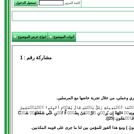
كلمة المرور
أدوات الموضوع
انواع عرض الموضوع
مشاركة رقم :
1
كري وعملي، من خلال تجربة خاضها مع المرسلين.
جَآءَ مِنۡ أَقۡصَا ٱلۡمَدِينَةِ رَجُلٞ يَسۡعَىٰ قَالَ يَٰقَوۡمِ ٱتَّبِعُواْ ٱلۡمُرۡسَلِينَ
ۡ أَجۡرٗا وَهُم مُّهۡتَدُونَ (21) وَمَا لِيَ لَآ أَعۡبُدُ ٱلَّذِي فَطَرَنِي وَإِلَيۡهِ تُرۡجَعُونَ (22) ءَأَتَّخِذُ مِن دُونِهِۦٓ ءَالِهَةً إِن يُرِدۡنِ ٱلرَّحۡمَٰنُ بِضُرّٖ لَّا تُغۡنِ عَنِّي شَفَٰعَتُهُمۡ شَيۡـٔٗا
يَعْلَمُونَ } ومع هذا الفوز للمؤمن بين لنا ما جرى على قومه المكذبين.