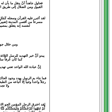
فحاول جاهداً أنْ ينقل ما بأن له
القبول ومن الضلال إلى طريق ال
لقد أثنى عليه القرآن وسجله كَمَثَ
مسرعاً من أقصى المدينة (تعبير 
لنفسه إنه يتعلق بمصي
ومن خلال جول
يبدو أنَّ خبر التهديد للرسل الث
كما كان عُرفاً س
إنَّ عبادة الله الواحد تعني ته
فما جاء به الرسل يهدد وجود الحاكم
رجلاً واحداً وثنياً إلا أتباعه من 
ولا تجد
لقد اخترق الرجل المؤمن الجو الانفعا
لَّمْ تَنتَهُوا لَنَرْجُمَنَّكُمْ وَلَ