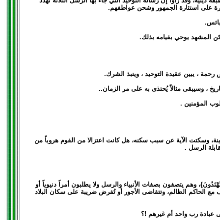
نية، وقد رأوا إنَّ رسالة التوحيد التي جاء بها الرسلُ الثلاثة تهدد
قدرة على استثارة الجمهور وشحن عواطفهم.
ائس.
كن المشهد يوحي بقيامه بذلك.
رحمة ، يبين عقيدة التوحيد ، وينبذ الشرك.
 ، وسيبقى مثالاً يُحتذى به على مر الزمان..
لوب المؤمنين .
دينة، وسكتت الآية عن سبب سكنه، هل كانت اعتزالا من القوم هروباً من
ابلة الرسل .
 مُّهْتَدُونَ}، وهم يتصفون بصفات الأنبياء والرسل ولا يطلبون أمراً دنيوياً أو
الف مع الحاكم الظالم، وتتقاضى الأجور أو تُفرض ضريبة على سكان البلاد
لى عبادة رب واحد أم غيرهم !؟