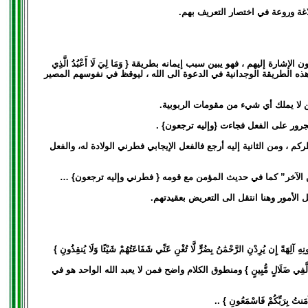
اغة وروعة في اختصار التعريف بهم.
إليهم ، فهو يبين سبب إيمانه بطريقة { وَمَا لِيَ لَا أَعْبُدُ الَّذِي
كله، وهذه الطريقة الوجدانية في الدعوة الى الله ، ليوقظ في نفوسهم المصير
 من لا يملك أي شيء من مقومات الربوبية.
جرور على الفعل فجاءت {وإليه ترجعون} .
 ، ومن الثانية إليه أرجع فالفعل الإيجابي فطرني الولادة له، والفعل
 الآخر” كما في حديث المؤمن مع قومه { فطرني وإليه ترجعون} …
ل الأمور وهنا انتقل الى التعريض بعقيدتهم.
دْنِ الرَّحْمَٰنُ بِضُرٍّ لَّا تُغْنِ عَنِّي شَفَاعَتُهُمْ شَيْئًا وَلَا يُنقِذُونِ }
َفِي ضَلَالٍ مُّبِينٍ } ومنطوق الكلام واضح فمن لا يعبد الله الواحد هو في
رَبِّكُمْ فَاسْمَعُونِ } ..