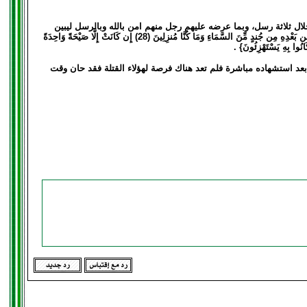
لال ثلاثة رسل، وبما عرضه عليهم رجل منهم امن بالله وبالرسل ليبين
مصيرهم الدنيوي حيث بين الله قدرته عليهم فقد تم انهاء حياتهم بصيحة واحدة أتت عليهم جميعا {وَمَا أَنزَلْنَا عَلَىٰ قَوْمِهِ مِن بَعْدِهِ مِن جُندٍ مِّنَ السَّمَاءِ وَمَا كُنَّا مُنزِلِينَ (28) إِن كَانَتْ إِلَّا صَيْحَةً وَاحِدَةً
اب بعد استشهاده مباشرة فلم تعد هناك فرصة لهؤلاء القتلة فقد حان وقت