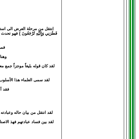
انتقل من مرحلة العرض الى استنكار
فَطَرَنِي وَإِلَيْهِ تُرْجَعُونَ } 
فمن
وهنا
لقد كان قوله بليغاً موجزاً جمع 
لقد سمى العلماء هذا الأسلوب
فقد أع
لقد انتقل من بيان حاله وعبادته لله الوا
لقد بين فساد عبادتهم فهذ الاصنام ل