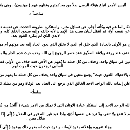
أليس الأجدر اتباع هؤلاء الرسل بدلاً من محاكمتهم وقتلهم فهم { مهتدون} ، وهي بل
سادساً :-
 لما هم فيه وكأنه أجاب عن تساؤل مثار ، واستنكره بطريقة التحدث عن نفسه دون الإشارة 
فهو تحدث عن نفسه أولا، ثم انتقل لبيان سبب هذا الإيمان لأنه خالقه وإليه سيعود الخلق 
الابدي الذي لم ينكره القوم بعد.
 هو الأولى بالعبادة الذي خلق ام الذي لا يخلق الذي يعود العباد إليه بعد موتهم أم
 نقف عند روعة وبلاغة الصدِّيق فقد حصر الرجوع إلى الله وحده حيث قدم الجار والم
معنين في سياق واحد، وحذف من كل جملة ما يُفهم عن الآخر، فقد حذف من الأولى فطركم
السلبي ترجعون حيث الموت لهم ..
 بالاحتباك اللغوي حيث” يجمع معنين في سياق واحد يحذف من كل جملة ما يفهم من
لن إيمانه بالله الواحد الاحد الخالق الذي يرجع الى العباد بعد الوفاة وهو من يملك ك
سابعاً:-
حد الاحد إلى استنكار عبادة الاوثان التي لا تملك من الامر شيء { أَأَتَّخِذُ مِن دُونِهِ آلِهَةً إِن يُرِ
ا تتفع ولا تضر، ولا ترد عن نفسها أذىً، واذا عبد غير الله فهو في الضلال { إِنِّي إِذًا لّ
ضلال مبين .
وجاء تقريره وإعلانه بقوة لإيمانه وبقوة حيث اسمعهم ذلك وبقوة { إِنِّي آمَنتُ بِ