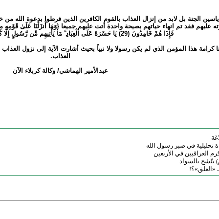
اسين الجنة بل لابد من إنزال العذاب بالقوم الكافرين الذين فرطوا بدعوة الله من خ
فَإِذَا هُمْ خَامِدُونَ (29) يَا حَسْرَةً عَلَى الْعِبَادِ ۚ مَا يَأْتِيهِم مِّن رَّسُولٍ إِلَّا كَانُوا بِهِ يَسْتَهْزِئُونَ} .
 لنا كرامة هذا المؤمن الذي لم يكن رسولا ولا نبياً بحيث أشارت الآية إلى نزول العذ
العذاب.
عبدالأمير الهماشي/ وكالة كربلاء الآن
غة
 تحليلية في صبر رسول الله
رم العراقيين في الأربعين
 يتّشح بالسواد
بـ «العلق»؟!