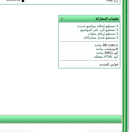
تعليمات المشاركة
لا تستطيع إضافة مواضيع جديدة
لا تستطيع الرد على المواضيع
لا تستطيع إرفاق ملفات
لا تستطيع تعديل مشاركاتك
is متاحة
BB code
الابتسامات
متاحة
كود [IMG]
متاحة
كود HTML معطلة
قوانين المنتدى