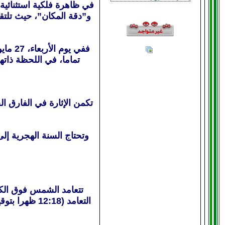
و”دقة المكان”، حيث تلت
تماما، في اللحظة ذاتها التي يصدح فيه
التعامد (18