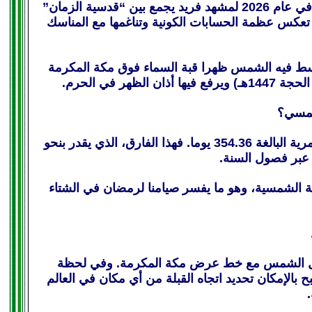
في ظاهرة فلكية استثنائية لا تتكرر إلا بمرور دورات زمنية مديدة، يستعد العالم الإسلامي في عام 2026 لمشهد فريد يجمع بين “قدسية الزمان”
تعكس عظمة الحسابات الكونية وتناغمها مع المناسك
 هو اليوم الذي ستتوسط فيه الشمس ظهرا قبة السماء فوق مكة المكرمة
لشمسي؟
تكمن الإثارة في الفارق الجوهري بين السنة الشمسية التي تبلغ 365.24 يوما، والسنة القمرية البالغة 354.36 يوما. فهذا الفارق، الذي يقدر بنحو
تعود إلى نفس النقطة من السنة الشمسية، وهو ما يفسر صيامنا لرمضان في الشتاء
يو/أيار و15 يوليو/تموز)، حين يتماثل ميل الشمس مع خط عرض مكة المكرمة. وفي لحظة
ويصبح بالإمكان تحديد اتجاه القبلة من أي مكان في العالم