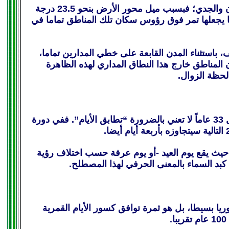
تحدث ظاهرة تعامد الشمس حصريا في المناطق الجغرافية الواقعة بين مداري السرطان والجدي؛ فبسبب ميل محور الأرض بنحو 23.5 درجة
ا يجعلها تمر فوق رؤوس سكان تلك المناطق تماما في
 باستثناء المدن القابعة على خطي المدارين تماما،
 المناطق خارج هذا النطاق المداري لهذه الظاهرة
 لحظة الزوال.
الحقيقة التي كشفتها الحسابات الفلكية الدقيقة هي أن عودة ذي الحجة لشهر مايو/أيار كل 33 عاماً لا تعني بالضرورة “تطابق الأيام”. ففي دورة
دقة نادرة؛ حيث يقع يوم العيد -أو يوم عرفة حسب اختلاف رؤية
بد السماء بالمعنى الحرفي لهذا المصطلح.
ريا بسيطا، بل هو ثمرة توافق كسور الأيام القمرية