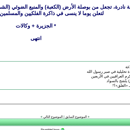
ة نادرة، تجعل من بوصلة الأرض (الكعبة) والمنبع الضوئي (ال
لتعلن يوما لا ينسى في ذاكرة الفلكيين والمسلمين
* الجزيرة + وكالات
انتهى
غة
 تحليلية في صبر رسول الله
رم العراقيين في الأربعين
 يتّشح بالسواد
بـ «العلق»؟!
«
الموضوع السابق
|
الموضوع التالي
»
StumbleUpon