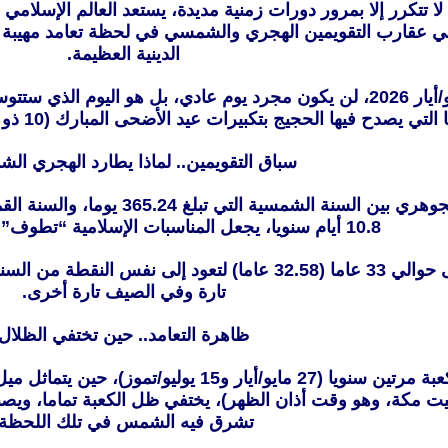
قي عقارب التقويمين الهجري والشمسي في لحظة تعامد مهيبة 
الدينية العظيمة.
ففي يوم الأربعاء، 27 مايو/أيار 2026، لن يكون مجرد يوم عادي، بل
ا الحجيج بتكبيرات عيد الأضحى المبارك (10 ذو الحجة 1447هـ) ويرفع فيها أذان الظهر في الحرم.
سباق التقويمين.. لماذا يطارد الهجري ا
10.8 أيام سنويا، يجعل المناسبات الإسلامية “تطوف” عبر فصول السنة.
وتحتاج السنة الهجرية إلى حوالي 33 عاما (32.58 عاما) ل
تارة وفي الصيف تارة أخرى.
ظاهرة التعامد.. حين تختفي الظلال
تتعامد الشمس فوق الكعبة مرتين سنويا (27 ما
12: ظهرا بتوقيت مكة، وهو وقت أذان الظهر)، يختفي ظل الكعبة تماما، 
تشرق فيه الشمس في تلك اللحظة.