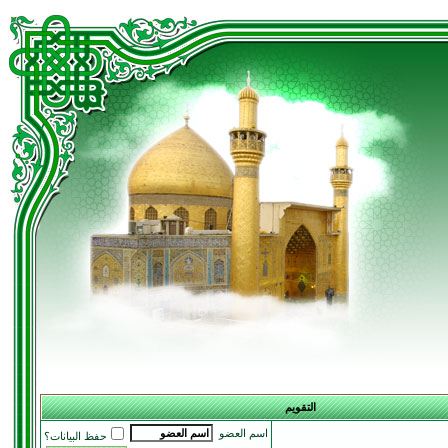
التقويم
اسم العضو
حفظ البيانات؟