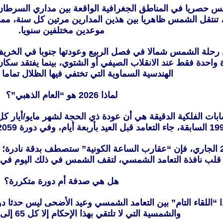
، تنتقل الشمس ظاهريا بين هذين المدارين مرتين كل سنة، مم
موعدين مختلفين سنويا.
ن رحلة الشمس شمالا في فصل الربيع وعودتها جنوبا في الخريف،
واحدة فقط عند الانقلاب الصيفي أو الشتوي، بينما يفتقد سكان
الهندسية السماوية التي تختفي فيها الظلال تماما
لماذا 2026 هو “العام الذهبي”؟
أما في 27 مايو/أيار 2026 الجاري، فإن “عقارب الساعة الكونية” ستصطف ب
ي قلب نافذة التعامد الشمسي، لتقف الشمس في ذلك اليوم في ك
هل هي صدفة أم دورة متكررة؟
ا “اللقاء التام” بين التعامد الشمسي وعيد الأضحى ليس حدثا دو
والشمسية التي لا تلتقي بهذا الإحكام إلا كل 65 إلى 100 عام تقريبا.