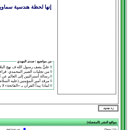
إنها لحظة هندسية سماوي
من مواضيع :
صدى المهدي
0
عليٌّ يصف رسول الله ف نهج البلا
0
من تجليات الصبر المحمدي: قراءة
0
رسالة أستراليين إلى العالم عن ك
0
مرقد أمير المؤمنين (عليه السلام)
0
لماذا يبدأ القرآن بـ «الفاتحة» لا 
مواقع النشر (المفضلة)
del.icio.us
Digg