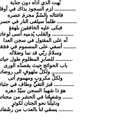
بُهت الذي آذاه دون جناية
............... لزم السجود بذاك في أوقا
فاغتاله بالسُمِّ مجرمَ عصره
.............. ظلماً سيلقى النار في حسر
فبكى عليه الخافقين بلهفةٍ
............... والقلب يُدميه أسى لوعات
آه على المقتول في سجن العدا
......... أسفي على المسموم في فجَعَا
وسلامُ ربّي قد نما وصَلاتُه
............ للصابرِ المظلومِ طول حياته
باب الحوائج حيث يقصدُه الورى
............... ولكلِّ ملهوفٍ الى روضات
ولكلِّ مكروبٍ ومهموم أتى
.............. قبرَ التقيِّ وطاف في جنَبات
هوَ ذا شهيدُ السجن سيّدُ دهره
....... وشفيعُنا في الحشر من محناته
ودليلُنا نحو الجنان لكوثرٍ
.......... يسقي لنا بالعذب من رشَفات