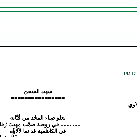
شهيد السجن
================
اوي
يعلو ضِياء المجْد من قُبَّاته
............. في روضة ضمَّت مهيبَ رُفا
في الكاظمية قد نما لألاؤُه