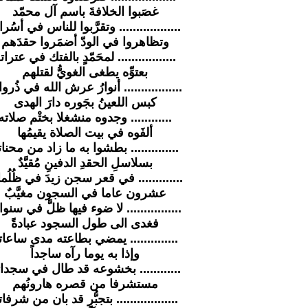
غصَبوا الخلافةَ باسم آل محمّد
.................. وتقرَّبوا للناس في أسُرا
وتظاهروا في الودّ أضمَروا حقدَهم
................. لمحَمّدٍ بالفتك في عترات
بعتوِّه يطغى الغويُّ لقتلهم
................. أنوارُ عرش الله في ذُروا
كبس اللعينُ بجَوره دارَ الهدى
............ وجدوه منشغلا بختْم صلاته
ألفَوه في بيت الصلاة يقيمُها
.............. بطشوا به ما زاد من محنات
بسلاسلِ الحقدِ الدفينِ مُقيَّدٌ
............. في قعر سجن زيدَ في ظُلُما
عشرون عاما في السجون مغيَّبٌ
................ لا ضوء فيها ظلَّ في سنوا
فغدى الى طول السجود عبادةً
.............. يمضي بطاعته مدى ساعات
وإذا به يوما رآه ساجداً
............ بخشوعه قد طال في سجدا
مستشرفا من قصره هارونُهم
.................. بتجبُّرٍ قد بان من شرفات