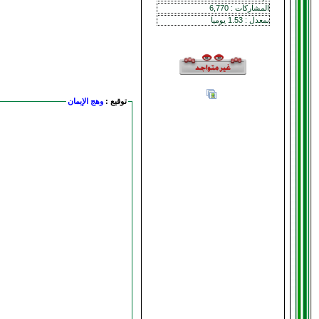
المشاركات : 6,770
بمعدل : 1.53 يوميا
توقيع :
وهج الإيمان