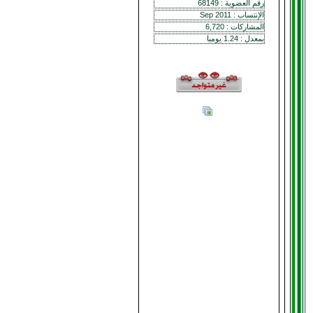
رقم العضوية : 68149
الإنتساب : Sep 2011
المشاركات : 6,720
بمعدل : 1.24 يوميا