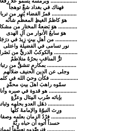
.................. وبرمسه يسمو عُلا رِفعا
فهناك في بغداد شعَّ توهجاً
................. قمرُ الفضاء يُنير من تربا
هوَ كاظمُ الغيظِ المعظَّمِ شأنُه
............. هوَ بَضعةُ المختار من مشكا
هوَ سابعُ الأنوار من آلِ الهدى
............... من أهلِ بيتٍ زِيدَ في درَجَا
نور تسامى في الفضيلة واعتلى
................ والكوكبُ الدريٌّ من نَضَرا
ثرٌّ المناقبِ بحرُهُ متلاطمٌ
.................... بمكارمٍ تنشقُّ من رتبا
وجلى عن الدين الحنيف ضلالَهم
................... فكأن وحيَ الله في كلم
سمّوه راهبَ اهلَ بيتِ محمَّدٍ
................... هو قدوة في صبره وأنا
بإبائه ضُرب المِثال وعزَّةٍ
.................. ذهَل العدو بحلمه وثبات
ورِث النبوّةَ والإمامةَ كلَّها
................. فرْدُ الزمان بعلمه وصفا
حسداً أتوه أن حباه ربُّهُ
................... فترصَّدوه تعسُّفاً لممات