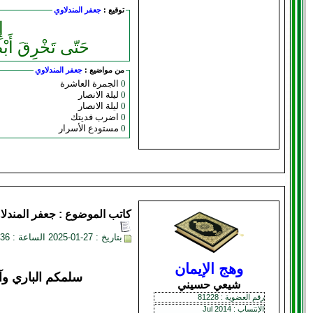
توقيع :
جعفر المندلاوي
إِلهي هَبْ
حَتّى تَخْرِقَ أَبْصَارُ القُلوبِ حُجُبَ النُّورِ فَتَصِل
من مواضيع :
جعفر المندلاوي
0
الجمرة العاشرة
0
ليلة الانصار
0
ليلة الانصار
0
اضرب فديتك
0
مستودع الأسرار
كاتب الموضوع :
جعفر المندلا
بتاريخ : 27-01-2025 الساعة : 08:36 PM
وهج الإيمان
سلمكم الباري وآ
شيعي حسيني
رقم العضوية : 81228
الإنتساب : Jul 2014