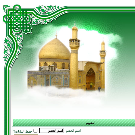
التقويم
اسم العضو
حفظ البيانات؟