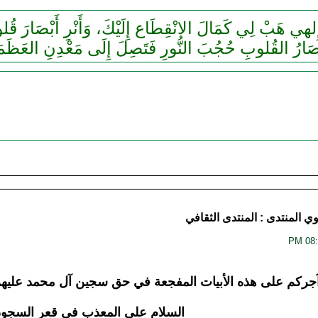
 لِي كَمَالَ الانْقِطَاع إِلَيْكَ، وَأَنْرِ أَبْصَارَ قُلوبِنَا بِضِياءِ نَظَرِها إِلَيْكَ
َ إِلَى مَعْدِنِ العَظَمَةِ وَتَصِيرَ أرْوَاحُنَا مُعَلَّقَةً بِعِزِّ قُدْسِكَ
وي
المنتدى :
المنتدى الثقافي
جركم على هذه الأبيات المفجعة في حق سجين آل محمد عليهم ا
السلام على المعذب في قعر السجو