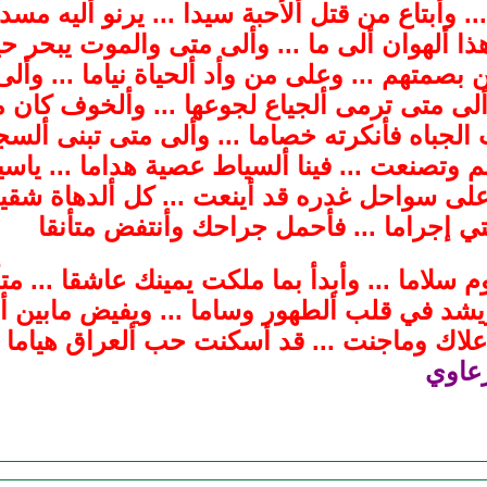
 وأبتاع من قتل ألأحبة سيدا ... يرنو أليه مسد
هذا ألهوان ألى ما ... وألى متى والموت يبحر حي
بصمتهم ... وعلى من وأد ألحياة نياما ... وأل
 وألى متى ترمى ألجياع لجوعها ... وألخوف كان
الجباه فأنكرته خصاما ... وألى متى تبنى ألسجو
م وتصنعت ... فينا ألسياط عصية هداما ... ياسيد
على سواحل غدره قد أينعت ... كل ألدهاة شقية 
عتي إجراما ... فأحمل جراحك وأنتفض متأنقا
سلاما ... وأبدأ بما ملكت يمينك عاشقا ... متأ
يشد في قلب ألطهور وساما ... ويفيض مابين ألمن
لاك وماجنت ... قد أسكنت حب ألعراق هياما ....
رعاوي