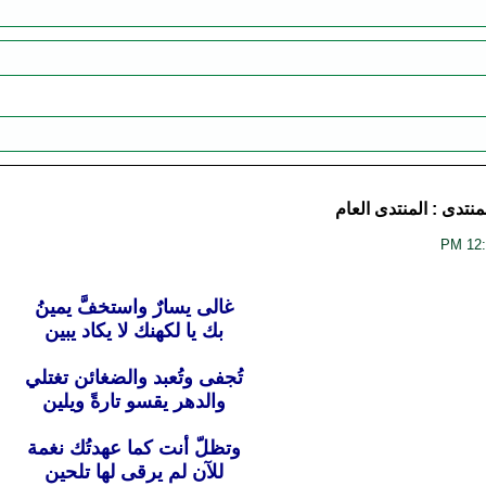
منتدى :
المنتدى العام
غالى يسارٌ واستخفَّ يمينُ
بك يا لكهنك لا يكاد يبين
تُجفى وتُعبد والضغائن تغتلي
والدهر يقسو تارةً ويلين
وتظلّ أنت كما عهدتُك نغمة
للآن لم يرقى لها تلحين