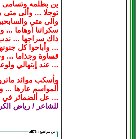
ين بظلمه وتسامى ...
توجلا ... وألى متى 
والى متى والسابحين 
سكراتنا أوهاما ...
ذاك سراجها ... ندب 
... وأباحوا كل جنونه
قساوة وجذاما ... و
... عند إبتهالي ولو
وأسكب موائد ماتروم 
ألمواسم عارها ... و
... عل ألضمائر في ع
للشاعر / رياض الك
من مواضيع :
ali76