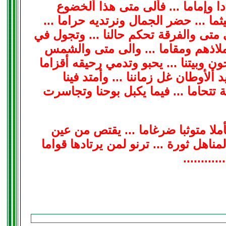
دا وإماما ... فألى متى هذا ألخضوع
ثما ... حضر الجمال ونرتديه حراما ...
ى متى والفرقة تحكم حالنا ... وتجول في
 ملاذهم ومقاما ... والى متى والشمس
ن وبيتنا ... يحبو وتدمي رحيقه أقزاما
 ألأوطان غل زماننا ... وأمتد فينا
تتحاما ... فيما يكبل بوحنا وتجاسرت
ملا متوثبا ضرغاما ... يقتص من عين
اهل ثورة ... ترنو لمن يرتادها قواما
........