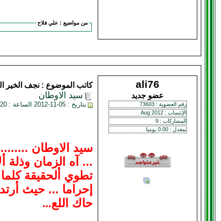
من مواضيع :
علي فلاح
ali76
كاتب الموضوع :
نجف الخير
ال
سيد الاوطان
عضو جديد
بتاريخ : 05-11-2012 الساعة : 08:20 PM
رقم العضوية : 73603
الإنتساب : Aug 2012
المشاركات : 9
بمعدل : 0.00 يوميا
سيد الاوطان .......
... آه الزمان وذلة 
تطوي ألحقيقة كلما 
إحراما ... حيث أرت
حاك اللع
...