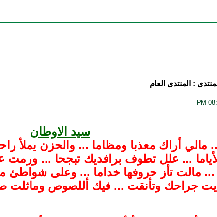
منتدى :
المنتدى العام
سيد الاوطان
... مالي أراك معذبا ومظاما ... والحزن يملأ ر
ألأياما ... علل تطوف برافديك تبجحا ... ورمت
... مالت تأز حروفها خداما ... وعلى شواطئ مق
ديت جراحك وتأنقت ... فيك أللصوص وماثلت صدا