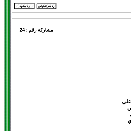
مشاركة رقم :
24
علي
ي
ي