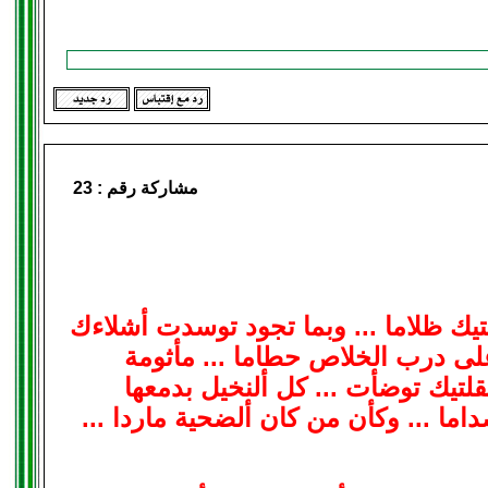
مشاركة رقم :
23
احتيك ظلاما ... وبما تجود توسدت أشلاءك
 على درب الخلاص حطاما ... مأثومة
لتيك توضأت ... كل ألنخيل بدمعها
ما ... وكأن من كان ألضحية ماردا ...