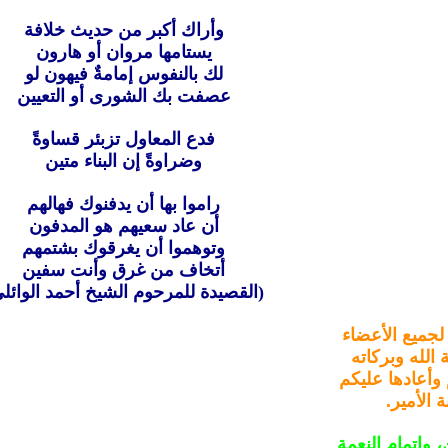
وأراك أكبر من حديث خلافة
يستامها مروان أو هارون
لك بالنفوس إمامةٌ فيهون لو
عصفت بك الشورى أو التعيين
فدع المعاول تزبئر قساوةً
وضراوةً إن البناء متين
راموا بها أن يدفنوك فهالهم
أن عاد سعيهم هو المدفون
وتوهموا أن يغرقوك بشتمهم
أتخاف من غرق وأنت سفين
(القصيدة للمرحوم الشيخ أحمد الوائل
لجميع الأعضاء
الله وبركاته
 وأعادها عليكم
 الأمير.
 وإتمام النعمة