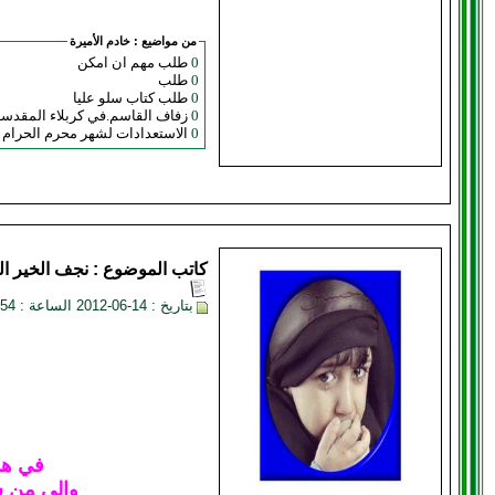
من مواضيع :
خادم الأميرة
0
طلب مهم ان امكن
0
طلب
0
طلب كتاب سلو عليا
0
زفاف القاسم.في كربلاء المقدسة محر
0
الاستعدادات لشهر محرم الحرام في مدينة كربلاء ال
كاتب الموضوع :
نجف الخير
ال
بتاريخ : 14-06-2012 الساعة : 01:54 AM
في هذه
والى من ش