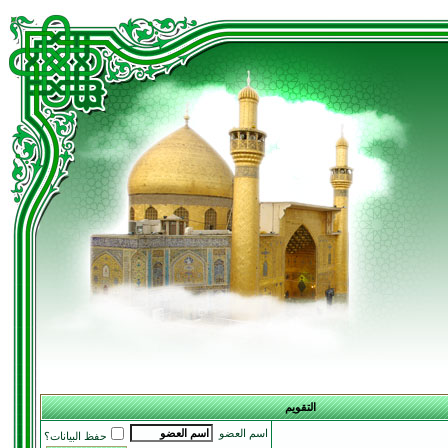
التقويم
اسم العضو
حفظ البيانات؟