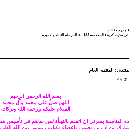
م 1435هـ
مقدسة 1435هـ المرحلة الثالثة والاخيرة
منتدى :
المنتدى العام
بسم الله الرحمن الرحيم
اللهم صلِّ على محمد وآل محمد
السلام عليكم ورحمة الله وبركاته
 المناسبة يسرني ان اتقدم بالتهنأة لمن ساهم في تأسيس هذا ا
ارك من ادارين وفنيين واعضاء وكتاب ، متمني من الله العلي 