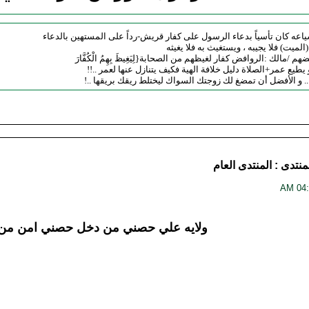
شياعه كان تأسياً بدعاء الرسول على كفار قريش-رداً على المستهين بالدعاء
ميت) فلا يجيبه ، ويستغيث به فلا يغيثه
/مالك :الروافض كفار لغيظهم من الصحابة{لِيَغِيظَ بِهِمُ الْكُفَّارَ
 يطيع عمر+الصلاة دليل خلافة الهية فكيف يتنازل عنها لعمر ..!!
 و الأفضل أن تمضغ لك زوجتك السواك ليختلط ريقك بريقها ..!
منتدى :
المنتدى العام
ولايه علي حصني من دخل حصني امن من 