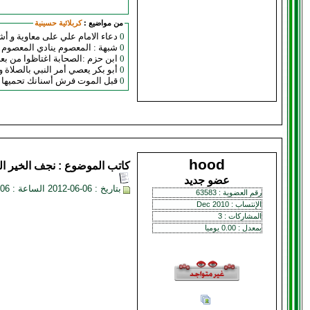
من مواضيع :
كربلائية حسينية
0
دعاء الامام علي على معاوية و ِأ
0
شبهة : المعصوم ينادي المعصوم (ال
0
ابن حزم :الصحابة اغتاظوا من بعضهم 
0
أبو بكر يعصي أمر النبي بالصلاة و
0
قبل الموت فرش أسنانك تحميها ..
hood
كاتب الموضوع :
نجف الخير
ال
عضو جديد
بتاريخ : 06-06-2012 الساعة : 04:06 AM
رقم العضوية : 63583
الإنتساب : Dec 2010
المشاركات : 3
بمعدل : 0.00 يوميا