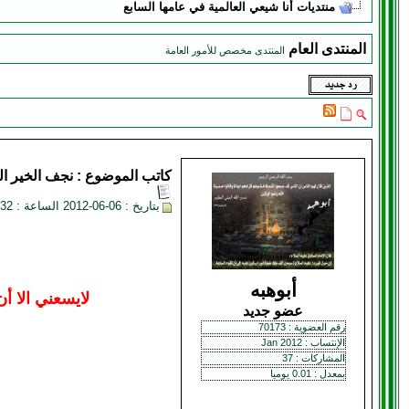
منتديات أنا شيعي العالمية في عامها السابع
المنتدى العام
المنتدى مخصص للأمور العامة
كاتب الموضوع :
نجف الخير
ال
بتاريخ : 06-06-2012 الساعة : 12:32 AM
أبوهبه
لايسعني الا أ
عضو جديد
رقم العضوية : 70173
الإنتساب : Jan 2012
المشاركات : 37
بمعدل : 0.01 يوميا