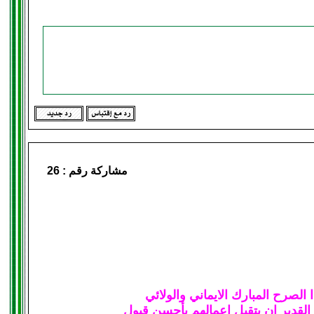
مشاركة رقم :
26
لصرح المبارك الايماني والولائي
القدير ان يتقبل اعمالهم بأحسن قبول