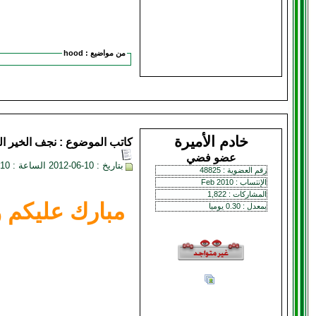
من مواضيع :
hood
خادم الأميرة
كاتب الموضوع :
نجف الخير
ال
عضو فضي
بتاريخ : 10-06-2012 الساعة : 01:10 PM
رقم العضوية : 48825
الإنتساب : Feb 2010
المشاركات : 1,822
مبارك عليكم و
بمعدل : 0.30 يوميا