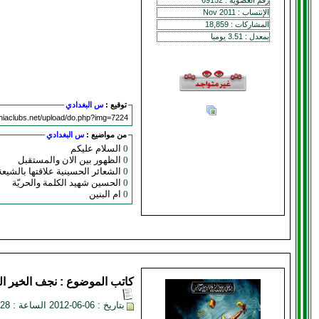
رقم العضوية : 69152
الإنتساب : Nov 2011
المشاركات : 18,859
بمعدل : 3.51 يوميا
توقيع :
س البغدادي
shiaclubs.net/upload/do.php?img=7224
من مواضيع :
س البغدادي
0
السلام عليكم
0
الظهور بين الان والمستقبل
0
الشعائر الحسينية علاقتها بالشيعة
0
الحسين شهيد الكلمة والحريّة
0
ام البنين
كاتب الموضوع :
نجف الخير
ال
بتاريخ : 06-06-2012 الساعة : 01:28 AM