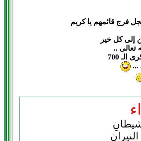
ل فرج قائمهم يا كريم
ن إلى كل خير
تعالى ..
الـ 700
...
ء
شيطانِ
نيرانِ