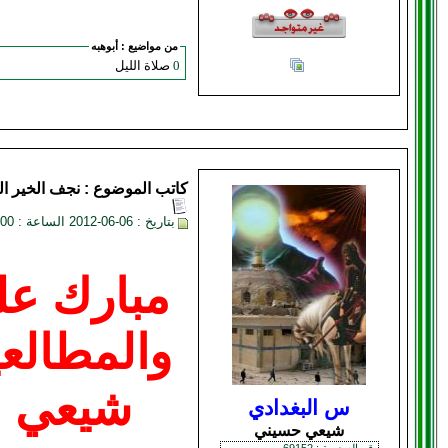
من مواضيع :
أبوهبه
0
صلاة الليل
كاتب الموضوع :
نجف الخير
ال
بتاريخ : 06-06-2012 الساعة : 01:00 AM
مبارك عل
والمطالعي
شيعي ا
س البغدادي
شيعي حسيني