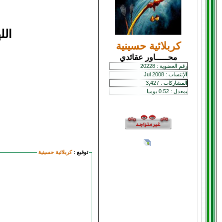
الل
كربلائية حسينية
محـــــاور عقائدي
رقم العضوية : 20228
الإنتساب : Jul 2008
المشاركات : 3,427
بمعدل : 0.52 يوميا
توقيع :
كربلائية حسينية