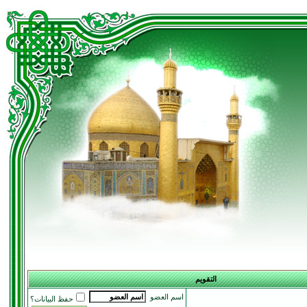
التقويم
اسم العضو
حفظ البيانات؟