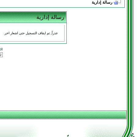
رسالة إدارية
رسالة إدارية
عذراً, تم ايقاف التسجيل حتى اشعار اخر.
ال