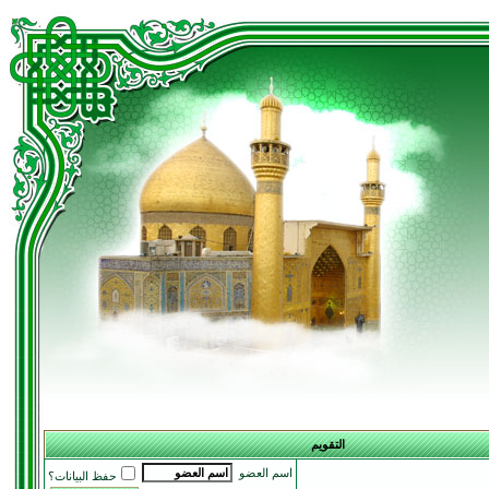
التقويم
اسم العضو
حفظ البيانات؟