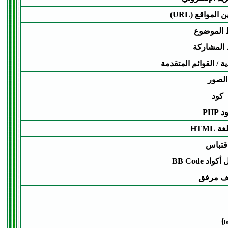
المواقع (URL)
 الموضوع
 المشاركة
ية / القوائم المتقدمة
الصور
كود
 PHP
 HTML
قتباس
د BB Code
ف مرفق
)