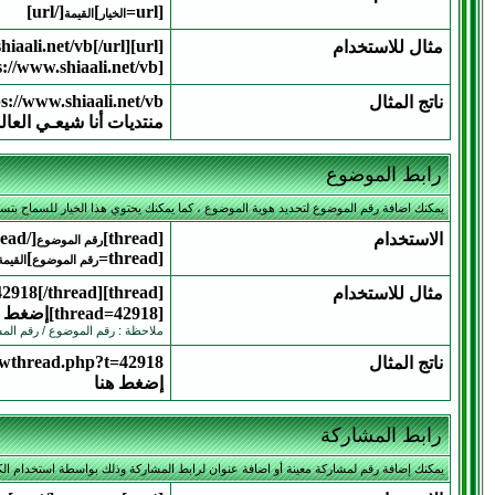
[/url]
]
[url=
الخيار
القيمة
[url]https://www.shiaali.net/vb[/url]
مثال للاستخدام
[url=https://www.shiaali.net/vb]منتديات أنا شيعـي العالمية[/url]
s://www.shiaali.net/vb
ناتج المثال
منتديات أنا شيعـي العال
رابط الموضوع
يمكنك اضافة رقم الموضوع لتحديد هوية الموضوع ، كما يمكنك يحتوي هذا الخيار للسماح بتس
[/thread]
[thread]
الاستخدام
رقم الموضوع
]
[thread=
رقم الموضوع
القيمة
[thread]42918[/thread]
مثال للاستخدام
[thread=42918]إضغط هنا[/thread]
ملاحظة : رقم الموضوع / رقم المش
howthread.php?t=42918
ناتج المثال
إضغط هنا
رابط المشاركة
يمكنك إضافة رقم لمشاركة معينة أو اضافة عنوان لرابط المشاركة وذلك بواسطة استخدام الكو