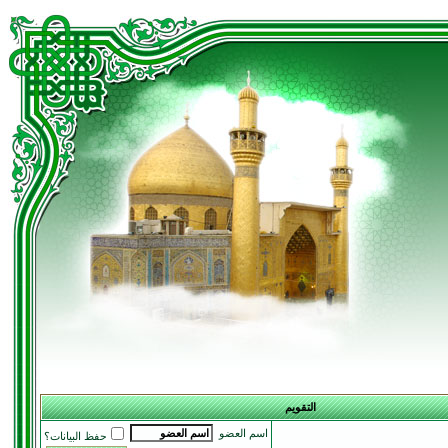
التقويم
اسم العضو
حفظ البيانات؟