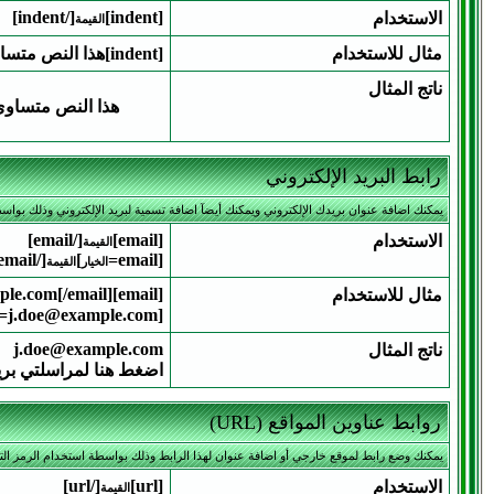
[/indent]
[indent]
الاستخدام
القيمة
مثال للاستخدام
[indent]هذا النص متساوي الأطراف[/indent]
ناتج المثال
هذا النص متساوي
رابط البريد الإلكتروني
يمكنك اضافة عنوان بريدك الإلكتروني ويمكنك أيضآ اضافة تسمية لبريد الإلكتروني وذلك بواسط
[/email]
[email]
الاستخدام
القيمة
[/email]
]
[email=
الخيار
القيمة
[email]j.doe@example.com[/email]
مثال للاستخدام
[email=j.doe@example.com]اضغط هنا لمراسلتي بريدياً[/email]
j.doe@example.com
ناتج المثال
اضغط هنا لمراسلتي بريدي
روابط عناوين المواقع (URL)
يمكنك وضع رابط لموقع خارجي أو اضافة عنوان لهذا الرابط وذلك بواسطة استخدام الرمز التا
[/url]
[url]
الاستخدام
القيمة