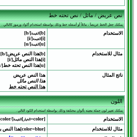
نص عريض / مائل / نص تحته خط
يمكنك جعل الخط عريضآ ، مائلاً أو أسفله خط وذلك بواسطة استخدام أكواد ورموز كالتالي .
[/b]
[b]
الاستخدام
القيمة
[/i]
[i]
القيمة
[/u]
[u]
القيمة
مثال للاستخدام
[b]هذا النص عريض[/b]
[i]هذا النص مائل[/i]
[u]هذا النص تحته خط[/u]
ناتج المثال
هذا النص عريض
هذا النص مائل
هذا النص تحته خط
اللون
يمكنك تغيير لون جملة معينه بألوان مختلفة وذلك بواسطة استخدام الكود التالي .
[/color]
]
[color=
الاستخدام
الخيار
القيمة
مثال للاستخدام
[color=blue]هذا النص باللون الأزرق[/color]