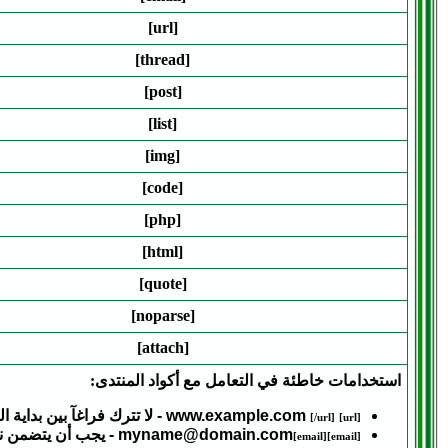
[url]
[thread]
[post]
[list]
[img]
[code]
[php]
[html]
[quote]
[noparse]
[attach]
استخدامات خاطئة في التعامل مع أكواد المنتدى:
www.example.com
- لا تترك فراغآ بين بداية 
[/url]
[url]
myname@domain.com
- يجب أن يتضمن نه
[email]
[email]