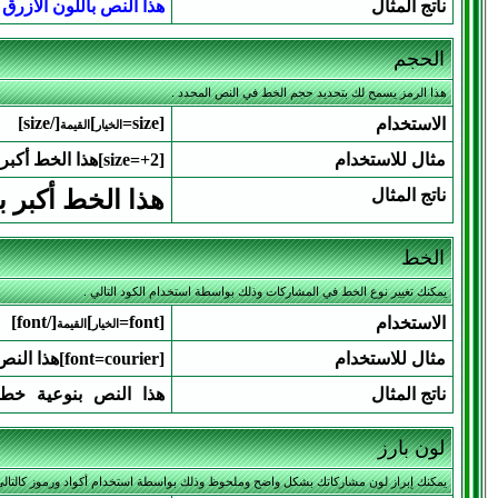
ناتج المثال
هذا النص باللون الأزرق
الحجم
هذا الرمز يسمح لك بتحديد حجم الخط في النص المحدد .
[/size]
]
[size=
الاستخدام
الخيار
القيمة
مثال للاستخدام
[size=+2]هذا الخط أكبر بمرتين عن الخط العادي[/size]
ناتج المثال
هذا الخط أكبر 
الخط
يمكنك تغيير نوع الخط في المشاركات وذلك بواسطة استخدام الكود التالي .
[/font]
]
[font=
الاستخدام
الخيار
القيمة
مثال للاستخدام
[font=courier]هذا النص بنوعية خط courier[/font]
ناتج المثال
هذا النص بنوعية خط ourier
لون بارز
يمكنك إبراز لون مشاركاتك بشكل واضح وملحوظ وذلك بواسطة استخدام أكواد ورموز كالتالي