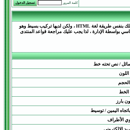
كلمة المرور
BB code عبارة عن مجموعة من الأكواد المشتقة من لغة (html) والتي تكون قد تعرفت عليها من قبل .تسمح لك باضافة تهيئة إلى رسائلك بنفس طريقة لغة HTML ، ولكن لديها تركيب بسيط وهو
 هو تحديد في المنتدى - من قبل - المنتدى الأساسي بواسطة الإدارة ، لذا يجب عليك مراجعة قواعد المنتدى
ائل / نص تحته خط
اللون
الحجم
الخط
ون بارز
باتجاه اليمين / توسيط
ي الأطراف
ريد الإلكتروني