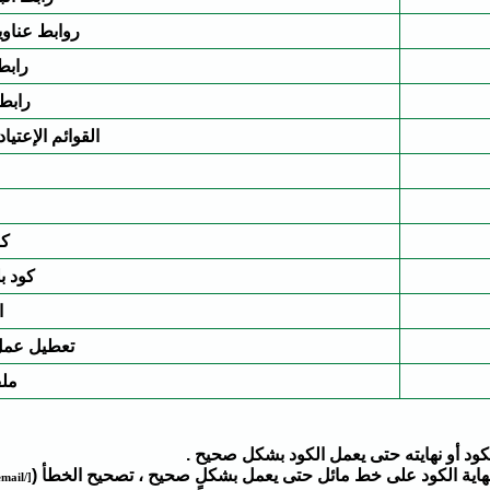
روابط عناوين 
رابط
رابط
القوائم الإعتياد
كود
كود بلغة
ا
تعطيل عمل أكوا
مل
الكود أو نهايته حتى يعمل الكود بشكل صحيح .
اية الكود على خط مائل حتى يعمل بشكلٍ صحيح ، تصحيح الخطأ (
[/email]