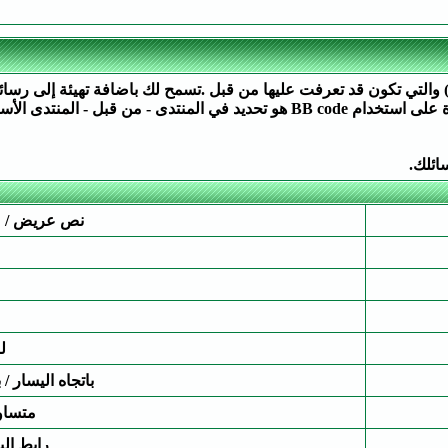
ولن يتم ايقاف (كسر) النسق من الصفحات التي تشاهدها. القدرة على استخدام BB code
نص عريض / م
ل
باتجاه اليسار / 
متساو
رابط الب