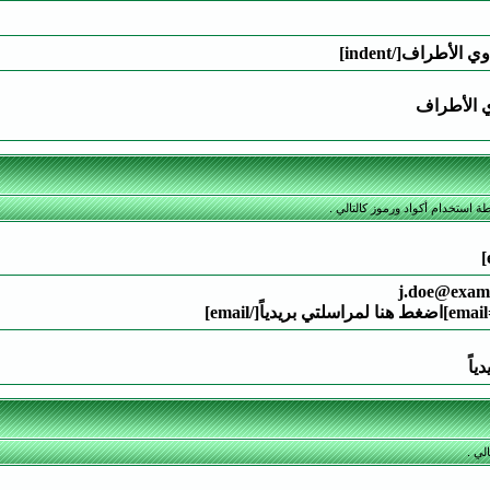
 الأطراف
ة استخدام أكواد ورموز كالتالي .
اً
لي .