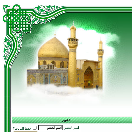
التقويم
اسم العضو
حفظ البيانات؟