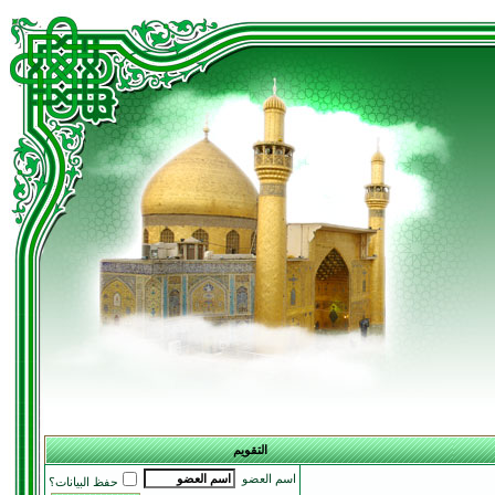
التقويم
اسم العضو
حفظ البيانات؟