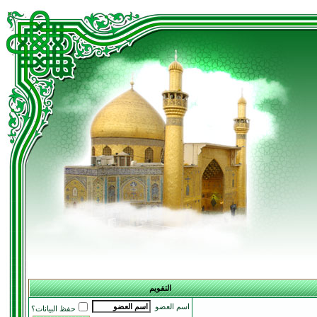
التقويم
اسم العضو
حفظ البيانات؟