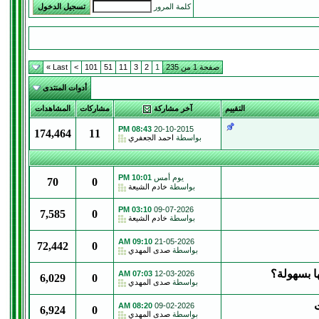
كلمة المرور
صفحة 1 من 235
1
2
3
11
51
101
>
Last »
أدوات المنتدى
التقييم
آخر مشاركة
مشاركات
المشاهدات
08:43 PM
20-10-2015
174,464
11
بواسطة
احمد الجعفري
يوم أمس
10:01 PM
70
0
بواسطة
خادم الشيعة
03:10 PM
09-07-2026
7,585
0
بواسطة
خادم الشيعة
09:10 AM
21-05-2026
72,442
0
بواسطة
صدى المهدي
ا بسهولة؟
07:03 AM
12-03-2026
6,029
0
بواسطة
صدى المهدي
08:20 AM
09-02-2026
6,924
0
بواسطة
صدى المهدي