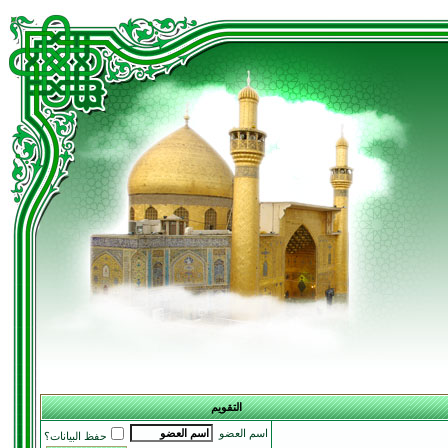
التقويم
اسم العضو
حفظ البيانات؟