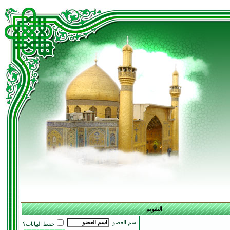
التقويم
اسم العضو
حفظ البيانات؟