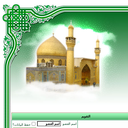
التقويم
اسم العضو
حفظ البيانات؟